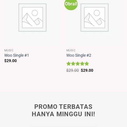
Obral!
MUSIC
MUSIC
Woo Single #1
Woo Single #2
$
29.00
Harga
Harga
Dinilai
$
29.00
$
29.00
aslinya
saat
4.75
dari 5
adalah:
ini
$29.00.
adalah:
$29.00.
PROMO TERBATAS
HANYA MINGGU INI!