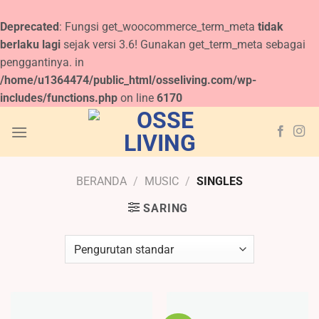
Deprecated
: Fungsi get_woocommerce_term_meta
tidak
berlaku lagi
sejak versi 3.6! Gunakan get_term_meta sebagai
penggantinya. in
/home/u1364474/public_html/osseliving.com/wp-
includes/functions.php
on line
6170
Skip
to
content
BERANDA
/
MUSIC
/
SINGLES
SARING