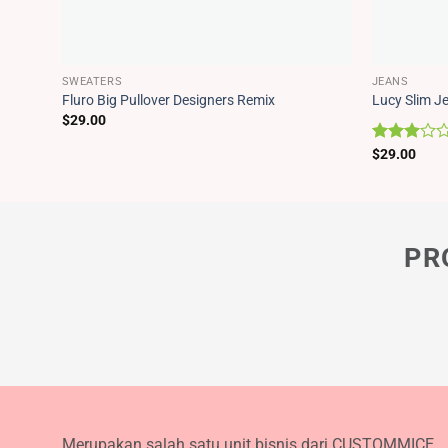
SWEATERS
JEANS
Fluro Big Pullover Designers Remix
Lucy Slim J
$
29.00
Dinilai
$
29.00
3.00
dari 5
PR
Merupakan salah satu unit bisnis dari CUSTOMMICE