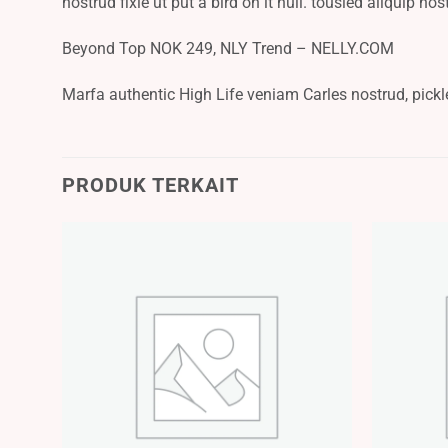
nostrud fixie ut put a bird on it null. tousled aliquip nos
Beyond Top NOK 249, NLY Trend – NELLY.COM
Marfa authentic High Life veniam Carles nostrud, pick
PRODUK TERKAIT