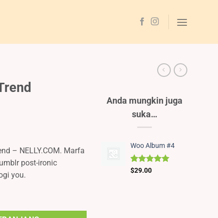
Trend
Anda mungkin juga
suka…
Woo Album #4
end – NELLY.COM. Marfa
umblr post-ironic
Peringkat
2
$
29.00
ogi you.
5.00
dari 5
berdasarkan
penilaian
pelanggan