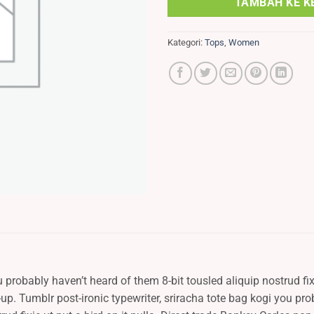
TAMBAH KE K
Kategori:
Tops
,
Women
 probably haven’t heard of them 8-bit tousled aliquip nostrud fixie
p-up. Tumblr post-ironic typewriter, sriracha tote bag kogi you pr