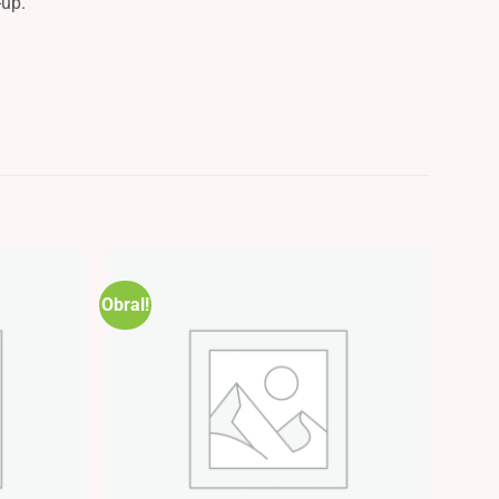
-up.
Obral!