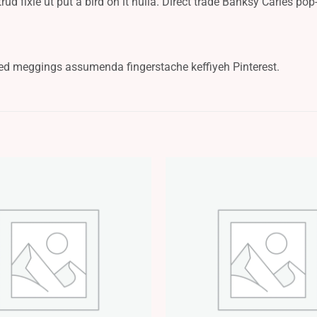
trud fixie ut put a bird on it nulla. Direct trade Banksy Carles pop
led meggings assumenda fingerstache keffiyeh Pinterest.