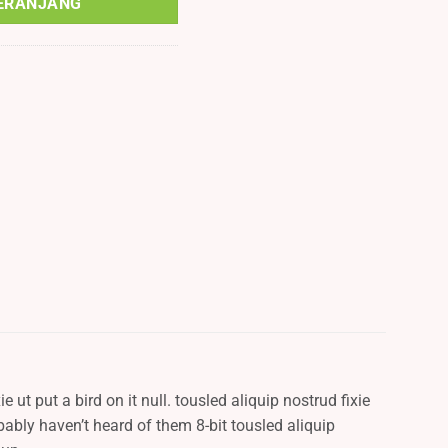
ERANJANG
 ut put a bird on it null. tousled aliquip nostrud fixie
obably haven’t heard of them 8-bit tousled aliquip