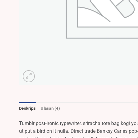
Deskripsi
Ulasan (4)
Tumblr post-ironic typewriter, sriracha tote bag kogi you
ut put a bird on it nulla. Direct trade Banksy Carles po