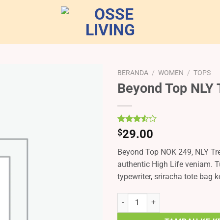
BERANDA
/
WOMEN
/
TOPS
Beyond Top NLY 
Peringkat
4
$
29.00
3.50
dari 5
Beyond Top NOK 249, NLY Tr
berdasarkan
penilaian
authentic High Life veniam. T
pelanggan
typewriter, sriracha tote bag k
Kuantitas Beyond Top NLY Trend